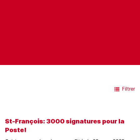
Filtrer
St-François: 3000 signatures pour la
Toutes Catégories
Poste!